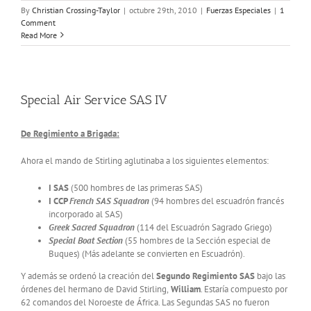
By
Christian Crossing-Taylor
|
octubre 29th, 2010
|
Fuerzas Especiales
|
1
Comment
Read More
Special Air Service SAS IV
De Regimiento a Brigada:
Ahora el mando de Stirling aglutinaba a los siguientes elementos:
I SAS
(500 hombres de las primeras SAS)
I CCP
French SAS Squadron
(94 hombres del escuadrón francés
incorporado al SAS)
Greek Sacred Squadron
(114 del Escuadrón Sagrado Griego)
Special Boat Section
(55 hombres de la Sección especial de
Buques) (Más adelante se convierten en Escuadrón).
Y además se ordenó la creación del
Segundo Regimiento SAS
bajo las
órdenes del hermano de David Stirling,
William
. Estaría compuesto por
62 comandos del Noroeste de África. Las Segundas SAS no fueron