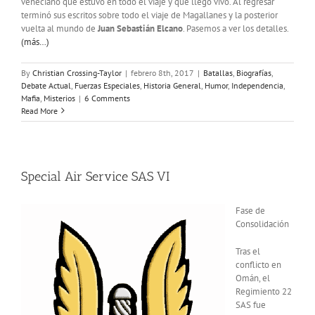
veneciano que estuvo en todo el viaje y que llegó vivo. Al regresar
terminó sus escritos sobre todo el viaje de Magallanes y la posterior
vuelta al mundo de
Juan Sebastián Elcano
. Pasemos a ver los detalles.
(más…)
By
Christian Crossing-Taylor
|
febrero 8th, 2017
|
Batallas
,
Biografías
,
Debate Actual
,
Fuerzas Especiales
,
Historia General
,
Humor
,
Independencia
,
Mafia
,
Misterios
|
6 Comments
Read More
Special Air Service SAS VI
Fase de
Consolidación
Tras el
conflicto en
Omán, el
Regimiento 22
SAS fue