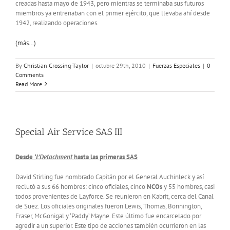
creadas hasta mayo de 1943, pero mientras se terminaba sus futuros
miembros ya entrenaban con el primer ejército, que llevaba ahí desde
1942, realizando operaciones.
(más…)
By
Christian Crossing-Taylor
|
octubre 29th, 2010
|
Fuerzas Especiales
|
0
Comments
Read More
Special Air Service SAS III
Desde
‘L’Detachment
hasta las primeras SAS
David Stirling fue nombrado Capitán por el General Auchinleck y así
reclutó a sus 66 hombres: cinco oficiales, cinco
NCOs
y 55 hombres, casi
todos provenientes de Layforce. Se reunieron en Kabrit, cerca del Canal
de Suez. Los oficiales originales fueron Lewis, Thomas, Bonnington,
Fraser, McGonigal y ‘Paddy’ Mayne. Este último fue encarcelado por
agredir a un superior. Este tipo de acciones también ocurrieron en las