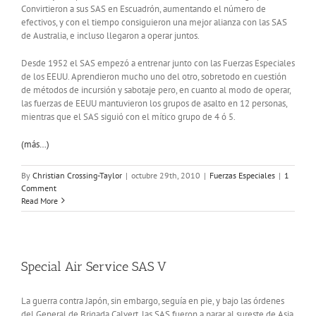
Convirtieron a sus SAS en Escuadrón, aumentando el número de
efectivos, y con el tiempo consiguieron una mejor alianza con las SAS
de Australia, e incluso llegaron a operar juntos.
Desde 1952 el SAS empezó a entrenar junto con las Fuerzas Especiales
de los EEUU. Aprendieron mucho uno del otro, sobretodo en cuestión
de métodos de incursión y sabotaje pero, en cuanto al modo de operar,
las fuerzas de EEUU mantuvieron los grupos de asalto en 12 personas,
mientras que el SAS siguió con el mítico grupo de 4 ó 5.
(más…)
By
Christian Crossing-Taylor
|
octubre 29th, 2010
|
Fuerzas Especiales
|
1
Comment
Read More
Special Air Service SAS V
La guerra contra Japón, sin embargo, seguía en pie, y bajo las órdenes
del General de Brigada Calvert, las SAS fueron a parar al sureste de Asia.