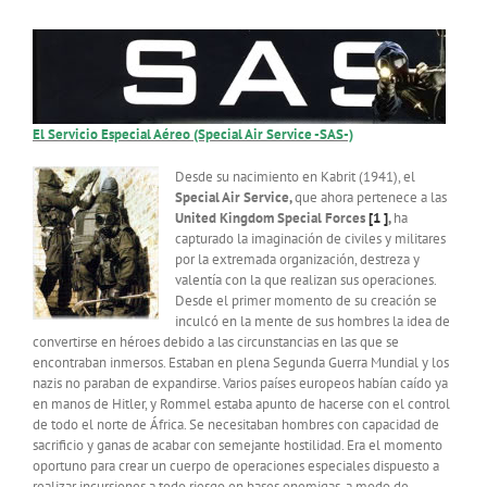
El Servicio Especial Aéreo (Special Air Service -SAS-)
Desde su nacimiento en Kabrit (1941), el
Special Air Service,
que ahora pertenece a las
United Kingdom Special Forces
[1 ]
,
ha
capturado la imaginación de civiles y militares
por la extremada organización, destreza y
valentía con la que realizan sus operaciones.
Desde el primer momento de su creación se
inculcó en la mente de sus hombres la idea de
convertirse en héroes debido a las circunstancias en las que se
encontraban inmersos. Estaban en plena Segunda Guerra Mundial y los
nazis no paraban de expandirse. Varios países europeos habían caído ya
en manos de Hitler, y Rommel estaba apunto de hacerse con el control
de todo el norte de África. Se necesitaban hombres con capacidad de
sacrificio y ganas de acabar con semejante hostilidad. Era el momento
oportuno para crear un cuerpo de operaciones especiales dispuesto a
realizar incursiones a todo riesgo en bases enemigas, a modo de