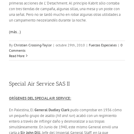
primeras acciones de L’ Detachment. Al principio Kabrit sólo contaba
con tres tiendas de campaña, algunas sillas, una mesa y un poste con
una señal. Pero no se tardó mucho en robar algunas otras utilidades a
un campamento neozelandés durante la noche.
(más…)
By
Christian Crossing-Taylor
|
octubre 29th, 2010
|
Fuerzas Especiales
|
0
Comments
Read More
Special Air Service SAS II
ORÍGENES DEL SPECIAL AIR SERVICE:
En Palestina, El
General Dudley Clark
pudo comprobar en 1936 cómo
un pequeño grupo de asalto (
hit and run
) acabó con un regimiento
entero a través de inflingir daño y desmoralizar a sus tropas
simultáneamente. En Junio de 1940, este mismo General envió una
carta a
Sir John Dill
, Jefe del Imperial General Staff, en la que