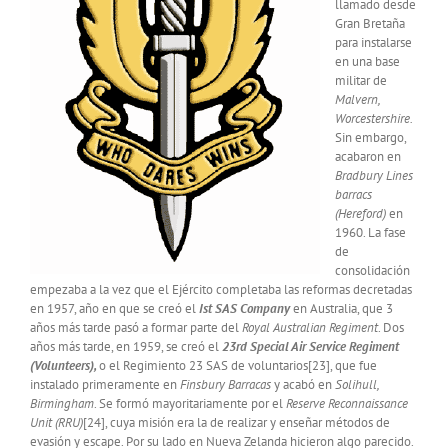
llamado desde
Gran Bretaña
para instalarse
en una base
militar de
Malvern,
Worcestershire.
Sin embargo,
acabaron en
Bradbury Lines
barracs
(Hereford)
en
1960. La fase
de
consolidación
empezaba a la vez que el Ejército completaba las reformas decretadas
en 1957, año en que se creó el
Ist SAS Company
en Australia, que 3
años más tarde pasó a formar parte del
Royal Australian Regiment
. Dos
años más tarde, en 1959, se creó el
23rd Special Air Service Regiment
(Volunteers),
o el Regimiento 23 SAS de voluntarios[23], que fue
instalado primeramente en
Finsbury
Barracas
y acabó en
Solihull,
Birmingham
. Se formó mayoritariamente por el
Reserve Reconnaissance
Unit (RRU)
[24], cuya misión era la de realizar y enseñar métodos de
evasión y escape. Por su lado en Nueva Zelanda hicieron algo parecido.